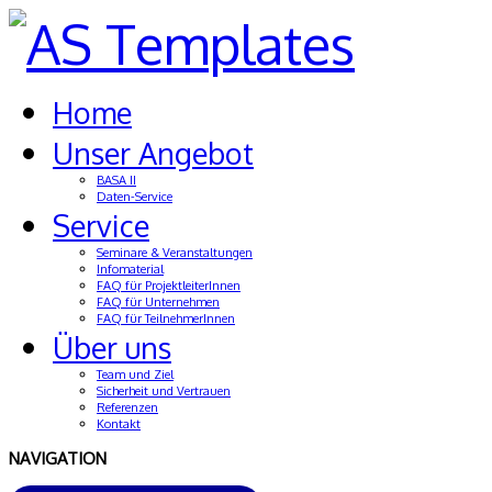
Home
Unser Angebot
BASA II
Daten-Service
Service
Seminare & Veranstaltungen
Infomaterial
FAQ für ProjektleiterInnen
FAQ für Unternehmen
FAQ für TeilnehmerInnen
Über uns
Team und Ziel
Sicherheit und Vertrauen
Referenzen
Kontakt
NAVIGATION