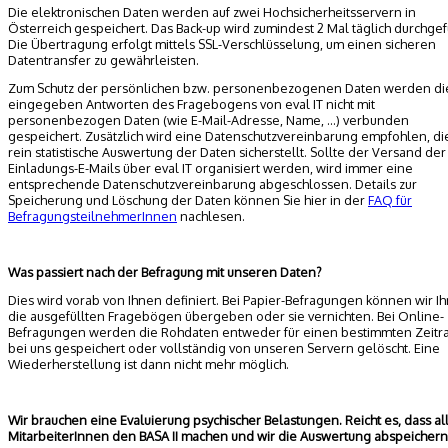
Die elektronischen Daten werden auf zwei Hochsicherheitsservern in
Österreich gespeichert. Das Back-up wird zumindest 2 Mal täglich durchgef
Die Übertragung erfolgt mittels SSL-Verschlüsselung, um einen sicheren
Datentransfer zu gewährleisten.
Zum Schutz der persönlichen bzw. personenbezogenen Daten werden di
eingegeben Antworten des Fragebogens von eval IT nicht mit
personenbezogen Daten (wie E-Mail-Adresse, Name, ...) verbunden
gespeichert. Zusätzlich wird eine Datenschutzvereinbarung empfohlen, di
rein statistische Auswertung der Daten sicherstellt. Sollte der Versand der
Einladungs-E-Mails über eval IT organisiert werden, wird immer eine
entsprechende Datenschutzvereinbarung abgeschlossen. Details zur
Speicherung und Löschung der Daten können Sie hier in der
FAQ für
BefragungsteilnehmerInnen
nachlesen.
Was passiert nach der Befragung mit unseren Daten?
Dies wird vorab von Ihnen definiert. Bei Papier-Befragungen können wir I
die ausgefüllten Fragebögen übergeben oder sie vernichten. Bei Online-
Befragungen werden die Rohdaten entweder für einen bestimmten Zeit
bei uns gespeichert oder vollständig von unseren Servern gelöscht. Eine
Wiederherstellung ist dann nicht mehr möglich.
Wir brauchen eine Evaluierung psychischer Belastungen. Reicht es, dass al
MitarbeiterInnen den BASA II machen und wir die Auswertung abspeichern