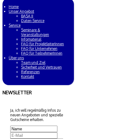
Home
Unser Angebot
BASA II
Daten-Service
Service
Seminare &
Veranstaltungen
Infomaterial
FAQ für ProjektleiterInnen
FAQ für Unternehmen
FAQ für TeilnehmerInnen
Über uns
Team und Ziel
Sicherheit und Vertrauen
Referenzen
Kontakt
NEWSLETTER
Ja, ich will regelmäßig Infos zu
neuen Angeboten und spezielle
Gutscheine erhalten.