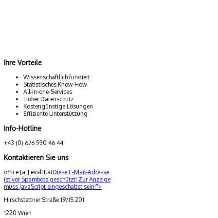
Ihre Vorteile
Wissenschaftlich fundiert
Statistisches Know-How
All-in-one-Services
Hoher Datenschutz
Kostengünstige Lösungen
Effiziente Unterstützung
Info-Hotline
+43 (0) 676 930 46 44
Kontaktieren Sie uns
office [at] evalIT.at
Diese E-Mail-Adresse
ist vor Spambots geschützt! Zur Anzeige
muss JavaScript eingeschaltet sein!
">
Hirschstettner Straße 19/IS 201
1220 Wien